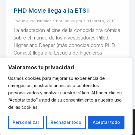
PHD Movie llega a la ETSII
Escuela Industriales
Por
indusupm
3 febrero, 2012
La adaptación al cine de la conocida tira cómica
sobre el mundo de los investigadores Pilled,
Higher and Deeper (más conocida como PHD
Comics) llega a la Escuela de Ingenieros
Industriales de Madrid. La proyección tendrá
Valoramos tu privacidad
lugar el jueves 9 de febrero en el salón de actos
a las 20:00.
Usamos cookies para mejorar su experiencia de
navegación, mostrarle anuncios o contenidos
personalizados y analizar nuestro tráfico. Al hacer clic en
“Aceptar todo” usted da su consentimiento a nuestro uso
de las cookies.
Personalizar
Rechazar todo
Aceptar todo
© ETSII UPM - una web de
believe