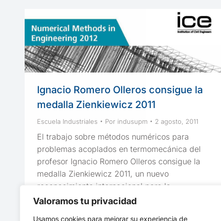
Ignacio Romero Olleros consigue la
medalla Zienkiewicz 2011
Escuela Industriales
Por
indusupm
2 agosto, 2011
El trabajo sobre métodos numéricos para
problemas acoplados en termomecánica del
profesor Ignacio Romero Olleros consigue la
medalla Zienkiewicz 2011, un nuevo
reconocimiento internacional para la
investigación en métodos numéricos de la
Valoramos tu privacidad
Escuela de Ingenieros Industriales de la UPM.
Usamos cookies para mejorar su experiencia de