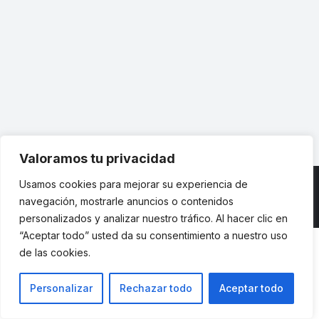
Escuela Industriales
Por
indusupm
28 junio, 2013
La Asociación de Antiguos Alumnos celebró su
Reunión Anual, un momento de reencuentro,
homenajes y disfrute durante el que se
entregaron los premios anuales
Valoramos tu privacidad
Usamos cookies para mejorar su experiencia de
navegación, mostrarle anuncios o contenidos
© ETSII UPM - una web de
believe
personalizados y analizar nuestro tráfico. Al hacer clic en
“Aceptar todo” usted da su consentimiento a nuestro uso
de las cookies.
Personalizar
Rechazar todo
Aceptar todo