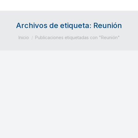
Archivos de etiqueta:
Reunión
Estás aquí:
Inicio
Publicaciones etiquetadas con "Reunión"
Reunión y Premios Antiguos Alumnos
Escuela Industriales UPM