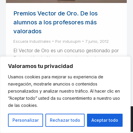
Premios Vector de Oro. De los
alumnos a los profesores más
valorados
Escuela Industriales
Por
indusupm
7 junio, 2012
El Vector de Oro es un concurso gestionado por
Delegación de Alumnos donde todos los
alumnos pueden votar a su profesor favorito y
Valoramos tu privacidad
reconocerle su labor docente.
Usamos cookies para mejorar su experiencia de
navegación, mostrarle anuncios o contenidos
personalizados y analizar nuestro tráfico. Al hacer clic en
“Aceptar todo” usted da su consentimiento a nuestro uso
de las cookies.
Personalizar
Rechazar todo
Aceptar todo
© ETSII UPM - una web de
believe