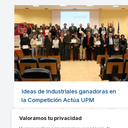
Ideas de Industriales ganadoras en
la Competición Actúa UPM
Escuela Industriales
Por
indusupm
31 mayo, 2012
1 comentario
Valoramos tu privacidad
Se entregaron los premios de la Competición de