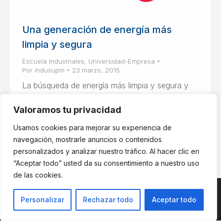
Una generación de energía más
limpia y segura
Escuela Industriales
,
Universidad-Empresa
Por
indusupm
23 marzo, 2015
La búsqueda de energía más limpia y segura y
un consumo más racional y eficiente claves de
Valoramos tu privacidad
la estrategia energética de futuro «La
experiencia de Alstom”
Usamos cookies para mejorar su experiencia de
navegación, mostrarle anuncios o contenidos
personalizados y analizar nuestro tráfico. Al hacer clic en
“Aceptar todo” usted da su consentimiento a nuestro uso
de las cookies.
Personalizar
Rechazar todo
Aceptar todo
© ETSII UPM - una web de
believe