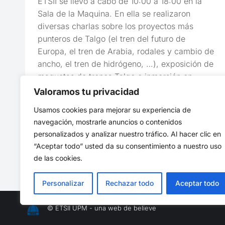
ETSII se llevó a cabo de 10:00 a 18:00 en la
Sala de la Maquina. En ella se realizaron
diversas charlas sobre los proyectos más
punteros de Talgo (el tren del futuro de
Europa, el tren de Arabia, rodales y cambio de
ancho, el tren de hidrógeno, …), exposición de
maquetas de trenes Talgo e inmersión en
realidad virtual. También se organizaron
Valoramos tu privacidad
actividades paralelas que incluían un
Usamos cookies para mejorar su experiencia de
desayuno durante el diseño de un tren Talgo y
navegación, mostrarle anuncios o contenidos
una mesa redonda sobre el desarrollo de un
personalizados y analizar nuestro tráfico. Al hacer clic en
día en esta empresa
“Aceptar todo” usted da su consentimiento a nuestro uso
de las cookies.
Personalizar
Rechazar todo
Aceptar todo
© ETSII UPM - una web de
believe