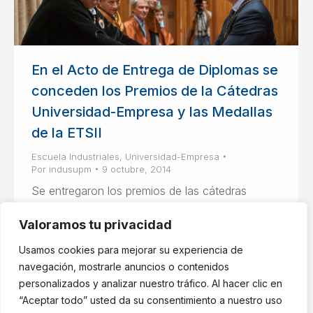
En el Acto de Entrega de Diplomas se
conceden los Premios de la Cátedras
Universidad-Empresa y las Medallas
de la ETSII
Escuela Industriales
,
Universidad-Empresa
Por
indusupm
9 octubre, 2014
Se entregaron los premios de las cátedras
Universidad-Empresa a Cargo de Alstom, y las
Valoramos tu privacidad
fundaciones Repsol y Elecnor además de las
medallas de Escuela Industriales UPM
Usamos cookies para mejorar su experiencia de
navegación, mostrarle anuncios o contenidos
personalizados y analizar nuestro tráfico. Al hacer clic en
“Aceptar todo” usted da su consentimiento a nuestro uso