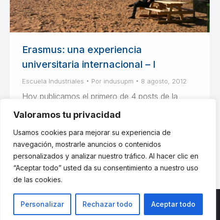
Erasmus: una experiencia
universitaria internacional – I
Escuela Industriales
Por
indusupm
8 agosto, 2012
Hoy publicamos el primero de 4 posts de la
experiencia internacional de alumnos de Escuela
Valoramos tu privacidad
Industriales UPM. Ernesto Ubieto nos va a
Usamos cookies para mejorar su experiencia de
contar su año de Erasmus.
navegación, mostrarle anuncios o contenidos
personalizados y analizar nuestro tráfico. Al hacer clic en
“Aceptar todo” usted da su consentimiento a nuestro uso
de las cookies.
Personalizar
Rechazar todo
Aceptar todo