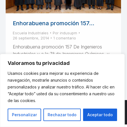
Enhorabuena promoción 157…
Escuela Industriales
Por
indusupm
26 septiembre, 2014
1 comentario
Enhorabuena promoción 157 De Ingenieros
Industriales y a la 7ª de Ingenieros Químicos, y
9ª de Ingenieros en Automática y Electrónica y
Valoramos tu privacidad
de Organización.
Usamos cookies para mejorar su experiencia de
navegación, mostrarle anuncios o contenidos
personalizados y analizar nuestro tráfico. Al hacer clic en
“Aceptar todo” usted da su consentimiento a nuestro uso
de las cookies.
Personalizar
Rechazar todo
Aceptar todo
© ETSII UPM - una web de
believe