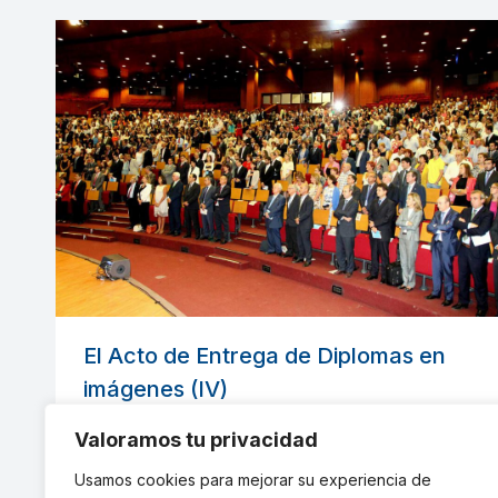
El Acto de Entrega de Diplomas en
imágenes (IV)
Escuela Industriales
Por
indusupm
11 octubre, 2013
Valoramos tu privacidad
Enhorabuena a todos los titulados de la
Usamos cookies para mejorar su experiencia de
Escuela Superior de Ingenieros Industriales de