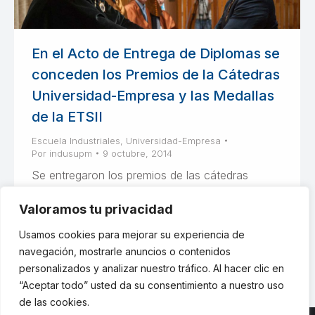
En el Acto de Entrega de Diplomas se
conceden los Premios de la Cátedras
Universidad-Empresa y las Medallas
de la ETSII
Escuela Industriales
,
Universidad-Empresa
Por
indusupm
9 octubre, 2014
Se entregaron los premios de las cátedras
Universidad-Empresa a Cargo de Alstom, y las
Valoramos tu privacidad
fundaciones Repsol y Elecnor además de las
medallas de Escuela Industriales UPM
Usamos cookies para mejorar su experiencia de
navegación, mostrarle anuncios o contenidos
personalizados y analizar nuestro tráfico. Al hacer clic en
“Aceptar todo” usted da su consentimiento a nuestro uso
de las cookies.