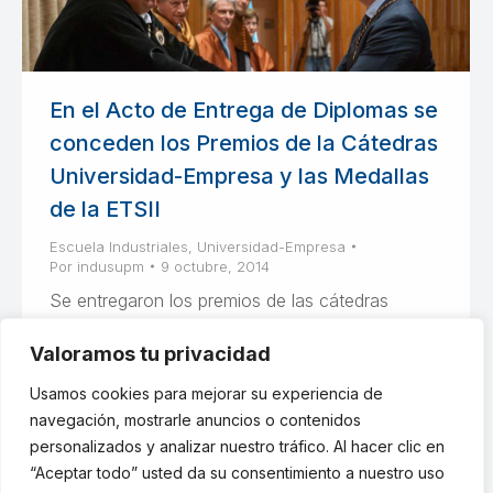
En el Acto de Entrega de Diplomas se
conceden los Premios de la Cátedras
Universidad-Empresa y las Medallas
de la ETSII
Escuela Industriales
,
Universidad-Empresa
Por
indusupm
9 octubre, 2014
Se entregaron los premios de las cátedras
Universidad-Empresa a Cargo de Alstom, y las
Valoramos tu privacidad
fundaciones Repsol y Elecnor además de las
medallas de Escuela Industriales UPM
Usamos cookies para mejorar su experiencia de
navegación, mostrarle anuncios o contenidos
personalizados y analizar nuestro tráfico. Al hacer clic en
“Aceptar todo” usted da su consentimiento a nuestro uso