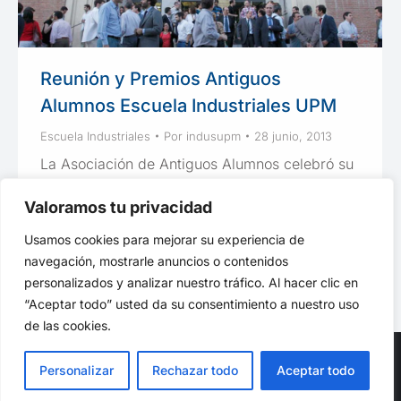
Reunión y Premios Antiguos
Alumnos Escuela Industriales UPM
Escuela Industriales
Por
indusupm
28 junio, 2013
La Asociación de Antiguos Alumnos celebró su
Reunión Anual, un momento de reencuentro,
Valoramos tu privacidad
homenajes y disfrute durante el que se
entregaron los premios anuales
Usamos cookies para mejorar su experiencia de
navegación, mostrarle anuncios o contenidos
personalizados y analizar nuestro tráfico. Al hacer clic en
“Aceptar todo” usted da su consentimiento a nuestro uso
de las cookies.
Personalizar
Rechazar todo
Aceptar todo
© ETSII UPM - una web de
believe