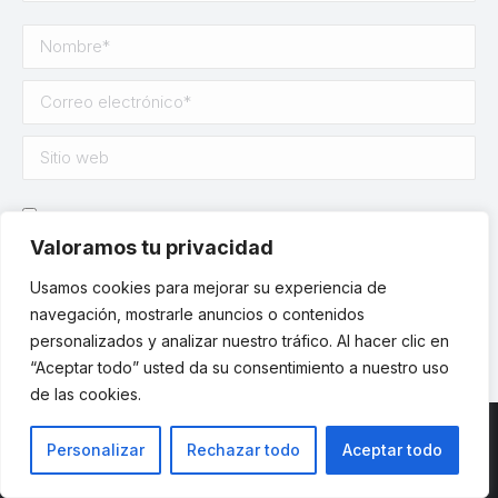
Nombre *
Correo electrónico *
Sitio web
Save my name, email, and website in this browser for the
next time I comment.
Valoramos tu privacidad
Usamos cookies para mejorar su experiencia de
Publicar comentario
navegación, mostrarle anuncios o contenidos
personalizados y analizar nuestro tráfico. Al hacer clic en
“Aceptar todo” usted da su consentimiento a nuestro uso
de las cookies.
Personalizar
Rechazar todo
Aceptar todo
© ETSII UPM - una web de
believe