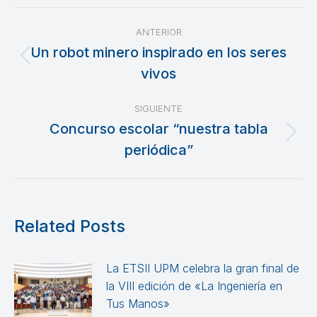
Navegación
ANTERIOR
entre
Un robot minero inspirado en los seres
Publicación
vivos
publicaciones
anterior:
SIGUIENTE
Concurso escolar “nuestra tabla
Publicación
periódica”
siguiente:
Related Posts
La ETSII UPM celebra la gran final de
la VIII edición de «La Ingeniería en
Tus Manos»