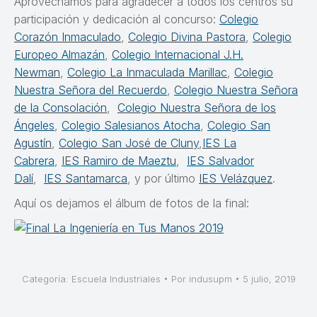
Aprovechamos para agradecer a todos los centros su
participación y dedicación al concurso:
Colegio
Corazón Inmaculado
,
Colegio Divina Pastora
,
Colegio
Europeo Almazán
,
Colegio Internacional J.H.
Newman
,
Colegio La Inmaculada Marillac
,
Colegio
Nuestra Señora del Recuerdo
,
Colegio Nuestra Señora
de la Consolación
,
Colegio Nuestra Señora de los
Ángeles
,
Colegio Salesianos Atocha
,
Colegio San
Agustín
,
Colegio San José de Cluny
,
IES La
Cabrera
,
IES Ramiro de Maeztu
,
IES Salvador
Dalí
,
IES Santamarca
, y por último
IES Velázquez
.
Aquí os dejamos el álbum de fotos de la final:
Categoría:
Escuela Industriales
Por
indusupm
5 julio, 2019