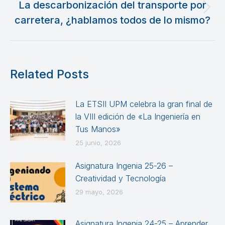
La descarbonización del transporte por
Publicación
carretera, ¿hablamos todos de lo mismo?
siguiente:
Related Posts
La ETSII UPM celebra la gran final de
la VIII edición de «La Ingeniería en
Tus Manos»
25 junio, 2026
Asignatura Ingenia 25-26 –
Creatividad y Tecnología
29 mayo, 2026
Asignatura Ingenia 24-25 – Aprender