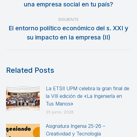
una empresa social en tu país?
publicaciones
anterior:
SIGUIENTE
El entorno político económico del s. XXI y
Publicación
su impacto en la empresa (II)
siguiente:
Related Posts
La ETSII UPM celebra la gran final de
la VIII edición de «La Ingeniería en
Tus Manos»
25 junio, 2026
Asignatura Ingenia 25-26 –
Creatividad y Tecnología