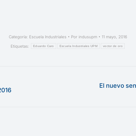
Categoría:
Escuela Industriales
Por
indusupm
11 mayo, 2016
Etiquetas:
Eduardo Caro
Escuela Industriales UPM
vector de oro
El nuevo sens
2016
Publicación
siguiente: