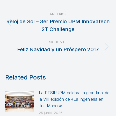
Navegación
ANTERIOR
entre
Reloj de Sol – 3er Premio UPM Innovatech
Publicación
2T Challenge
publicaciones
anterior:
SIGUIENTE
Feliz Navidad y un Próspero 2017
Publicación
siguiente:
Related Posts
La ETSII UPM celebra la gran final de
la VIII edición de «La Ingeniería en
Tus Manos»
25 junio, 2026