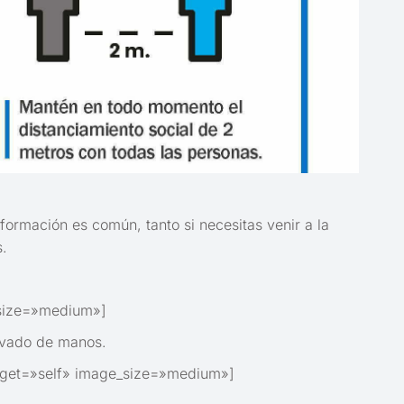
formación es común, tanto si necesitas venir a la
s.
_size=»medium»]
lavado de manos.
rget=»self» image_size=»medium»]