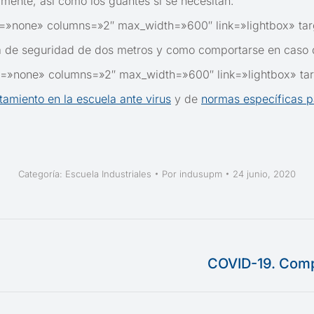
mente, así como los guantes si se necesitan:
p=»none» columns=»2″ max_width=»600″ link=»lightbox» ta
 de seguridad de dos metros y como comportarse en caso d
p=»none» columns=»2″ max_width=»600″ link=»lightbox» ta
amiento en la escuela ante virus
y de
normas específicas p
Categoría:
Escuela Industriales
Por
indusupm
24 junio, 2020
COVID-19. Compo
Publicación
siguiente: