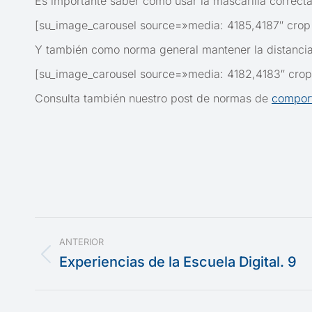
Es importante saber como usar la mascarilla correcta
[su_image_carousel source=»media: 4185,4187″ cro
Y también como norma general mantener la distancia
[su_image_carousel source=»media: 4182,4183″ cro
Consulta también nuestro post de normas de
comport
Navegación
ANTERIOR
entre
Experiencias de la Escuela Digital. 9
Publicación
anterior:
publicaciones