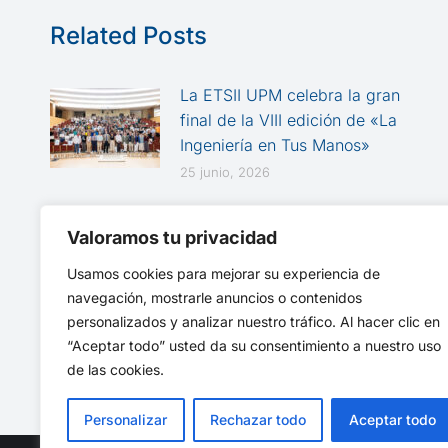
Related Posts
La ETSII UPM celebra la gran
final de la VIII edición de «La
Ingeniería en Tus Manos»
25 junio, 2026
Talgo Day en la ETSII: del
Valoramos tu privacidad
aprendizaje práctico a la
innovación ferroviaria
Usamos cookies para mejorar su experiencia de
3 marzo, 2026
navegación, mostrarle anuncios o contenidos
personalizados y analizar nuestro tráfico. Al hacer clic en
“Aceptar todo” usted da su consentimiento a nuestro uso
de las cookies.
Personalizar
Rechazar todo
Aceptar todo