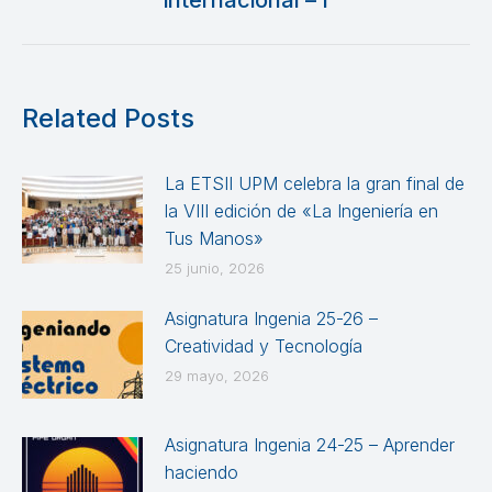
siguiente:
Related Posts
La ETSII UPM celebra la gran final de
la VIII edición de «La Ingeniería en
Tus Manos»
25 junio, 2026
Asignatura Ingenia 25-26 –
Creatividad y Tecnología
29 mayo, 2026
Asignatura Ingenia 24-25 – Aprender
haciendo