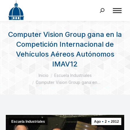
Buscar:
Computer Vision Group gana en la
Competición Internacional de
Vehículos Aéreos Autónomos
IMAV12
Estás aquí:
Inicio
Escuela Industriales
Computer Vision Group gana en…
Escuela Industriales
Ago
2
2012