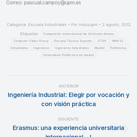
Correo: pascual.campoy@upm.es
Categoría:
Escuela Industriales
Por
indusupm
2 agosto, 2012
Etiquetas:
Competición Internacional de Vehículos Aéreos
Computer Vision Group
Escuela Técnica Superior
ETSII
IMAV12
Industriales
Ingenieros
Ingenieros Industriales
Madrid
Politécnica
Universidad Politécnica de madrid
Navegación
ANTERIOR
entre
Ingeniería Industrial: Elegir por vocación y
Publicación
con visión práctica
publicaciones
anterior:
SIGUIENTE
Erasmus: una experiencia universitaria
Publicación
internacional – I