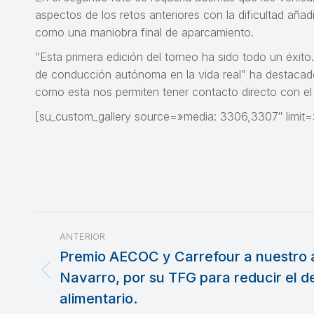
aspectos de los retos anteriores con la dificultad aña
como una maniobra final de aparcamiento.
“Esta primera edición del torneo ha sido todo un éxito.
de conducción autónoma en la vida real” ha destacad
como esta nos permiten tener contacto directo con el 
[su_custom_gallery source=»media: 3306,3307″ limit=»
Navegación
ANTERIOR
entre
Premio AECOC y Carrefour a nuestro 
Navarro, por su TFG para reducir el d
Publicación
publicaciones
anterior:
alimentario.