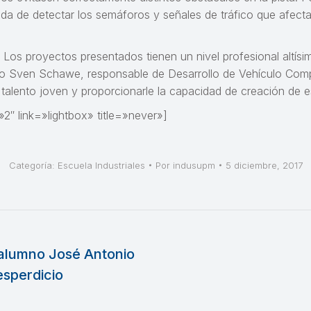
dida de detectar los semáforos y señales de tráfico que afecta
 Los proyectos presentados tienen un nivel profesional altísim
o Sven Schawe, responsable de Desarrollo de Vehículo Compl
talento joven y proporcionarle la capacidad de creación de e
2″ link=»lightbox» title=»never»]
Categoría:
Escuela Industriales
Por
indusupm
5 diciembre, 2017
alumno José Antonio
esperdicio
Publicación
siguiente: