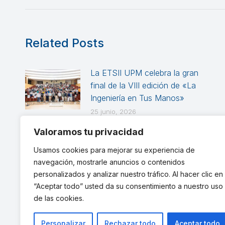
Related Posts
La ETSII UPM celebra la gran
final de la VIII edición de «La
Ingeniería en Tus Manos»
25 junio, 2026
Valoramos tu privacidad
Talgo Day en la ETSII: del
aprendizaje práctico a la
Usamos cookies para mejorar su experiencia de
innovación ferroviaria
navegación, mostrarle anuncios o contenidos
3 marzo, 2026
personalizados y analizar nuestro tráfico. Al hacer clic en
“Aceptar todo” usted da su consentimiento a nuestro uso
de las cookies.
Personalizar
Rechazar todo
Aceptar todo