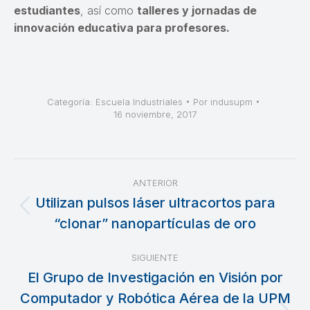
estudiantes
, así como
talleres y jornadas de
innovación educativa para profesores.
Categoría:
Escuela Industriales
Por
indusupm
16 noviembre, 2017
Navegación
ANTERIOR
entre
Utilizan pulsos láser ultracortos para
Publicación
“clonar” nanopartículas de oro
publicaciones
anterior:
SIGUIENTE
El Grupo de Investigación en Visión por
Computador y Robótica Aérea de la UPM