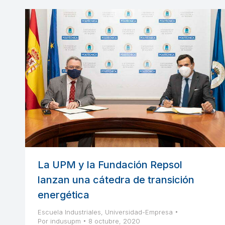
La UPM y la Fundación Repsol
lanzan una cátedra de transición
energética
Escuela Industriales
,
Universidad-Empresa
Por
indusupm
8 octubre, 2020