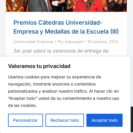
Premios Cátedras Universidad-
Empresa y Medallas de la Escuela (III)
Universidad-Empresa
Por
indusupm
10 octubre, 2013
3er post sobre la ceremonia de entrega de
Diplomas, se entregaron los Premios Cátedras
Universidad-Empresa y Medallas por Servicios
Valoramos tu privacidad
Prestados a la Escuela
Usamos cookies para mejorar su experiencia de
navegación, mostrarle anuncios o contenidos
personalizados y analizar nuestro tráfico. Al hacer clic en
“Aceptar todo” usted da su consentimiento a nuestro uso
de las cookies.
Personalizar
Rechazar todo
Aceptar todo
© ETSII UPM - una web de
believe