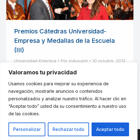
Premios Cátedras Universidad-
Empresa y Medallas de la Escuela
(III)
Universidad-Empresa
Por
indusupm
10 octubre, 2013
3er post sobre la ceremonia de entrega de
Valoramos tu privacidad
Diplomas, se entregaron los Premios Cátedras
Usamos cookies para mejorar su experiencia de
Universidad-Empresa y Medallas por Servicios
navegación, mostrarle anuncios o contenidos
Prestados a la Escuela
personalizados y analizar nuestro tráfico. Al hacer clic en
“Aceptar todo” usted da su consentimiento a nuestro uso
de las cookies.
Personalizar
Rechazar todo
Aceptar todo