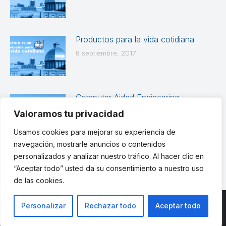
Productos para la vida cotidiana
8 septiembre, 2017
Computer Aided Engineering
8 septiembre, 2017
Valoramos tu privacidad
Usamos cookies para mejorar su experiencia de
navegación, mostrarle anuncios o contenidos
personalizados y analizar nuestro tráfico. Al hacer clic en
“Aceptar todo” usted da su consentimiento a nuestro uso
de las cookies.
Personalizar
Rechazar todo
Aceptar todo
© ETSII UPM - una web de
believe