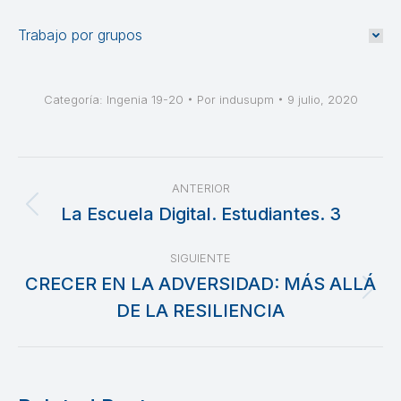
Trabajo por grupos
Categoría:
Ingenia 19-20
Por
indusupm
9 julio, 2020
Navegación
ANTERIOR
entre
La Escuela Digital. Estudiantes. 3
Publicación
anterior:
publicaciones
SIGUIENTE
CRECER EN LA ADVERSIDAD: MÁS ALLÁ
Publicación
DE LA RESILIENCIA
siguiente: