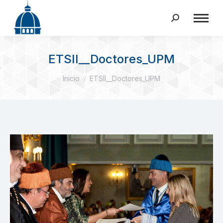
Buscar:
ETSII__Doctores_UPM
Estás aquí:
Inicio
ETSII__Doctores_UPM