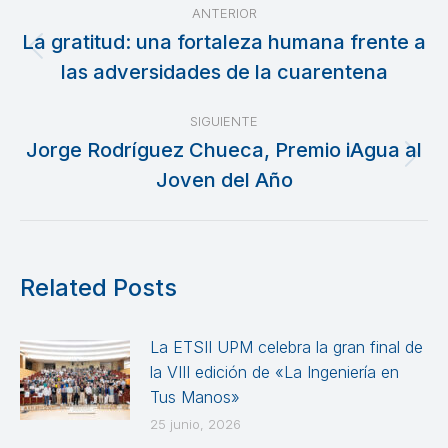
ANTERIOR
entre
La gratitud: una fortaleza humana frente a
Publicación
las adversidades de la cuarentena
publicaciones
anterior:
SIGUIENTE
Jorge Rodríguez Chueca, Premio iAgua al
Publicación
Joven del Año
siguiente:
Related Posts
La ETSII UPM celebra la gran final de
la VIII edición de «La Ingeniería en
Tus Manos»
25 junio, 2026