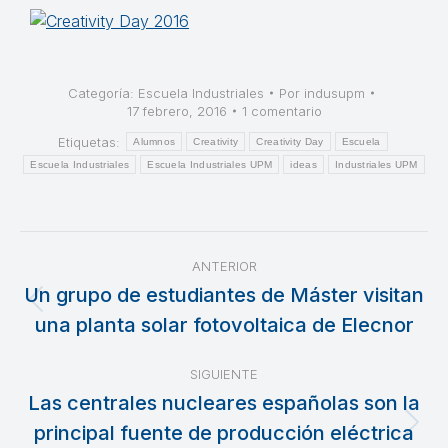
Categoría:
Escuela Industriales
Por
indusupm
17 febrero, 2016
1 comentario
Etiquetas:
Alumnos
Creativity
Creativity Day
Escuela
Escuela Industriales
Escuela Industriales UPM
ideas
Industriales UPM
Navegación
ANTERIOR
entre
Un grupo de estudiantes de Máster visitan
Publicación
una planta solar fotovoltaica de Elecnor
publicaciones
anterior:
SIGUIENTE
Las centrales nucleares españolas son la
principal fuente de producción eléctrica
Publicación