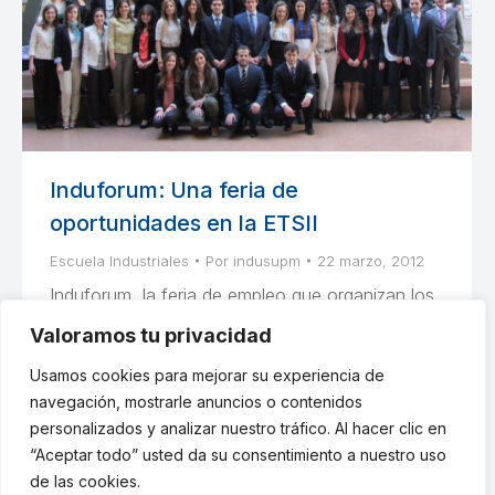
Induforum: Una feria de
oportunidades en la ETSII
Escuela Industriales
Por
indusupm
22 marzo, 2012
Induforum, la feria de empleo que organizan los
alumnos de la Escuela de Ingenieros Industriales.
Valoramos tu privacidad
Oportunidades abiertas a todos los estudiantes
Usamos cookies para mejorar su experiencia de
de Ingeniería.
navegación, mostrarle anuncios o contenidos
personalizados y analizar nuestro tráfico. Al hacer clic en
“Aceptar todo” usted da su consentimiento a nuestro uso
de las cookies.